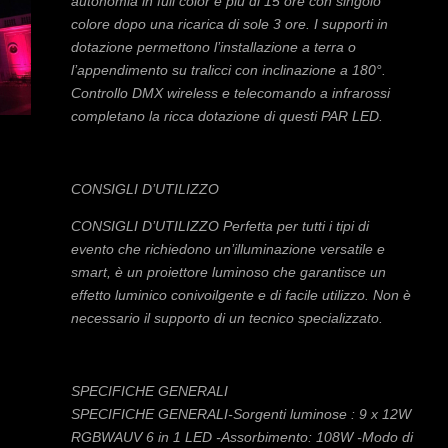
autonomia in full color e più di 15 ore con singolo
colore dopo una ricarica di sole 3 ore. I supporti in
dotazione permettono l’installazione a terra o
l’appendimento su tralicci con inclinazione a 180°.
Controllo DMX wireless e telecomando a infrarossi
completano la ricca dotazione di questi PAR LED.
CONSIGLI D’UTILIZZO
CONSIGLI D’UTILIZZO Perfetta per tutti i tipi di
evento che richiedono un’illuminazione versatile e
smart, è un proiettore luminoso che garantisce un
effetto luminico conivoilgente e di facile utilizzo. Non è
necessario il supporto di un tecnico specializzato.
SPECIFICHE GENERALI
SPECIFICHE GENERALI-Sorgenti luminose : 9 x 12W
RGBWAUV 6 in 1 LED -Assorbimento: 108W -Modo di