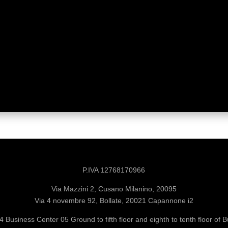
P.IVA 12768170966
Via Mazzini 2, Cusano Milanino, 20095
P.IVA 12768170966
Via 4 novembre 92, Bollate, 20021 Capannone i2
Via Mazzini 2, Cusano Milanino, 20095
 Business Center 05 Ground to fifth floor and eighth to tenth floor of 
Via 4 novembre 92, Bollate, 20021 Capannone i2
Center 05 located in Al Nakheel Area RAK, United Arab Emirates
 Business Center 05 Ground to fifth floor and eighth to tenth floor of 