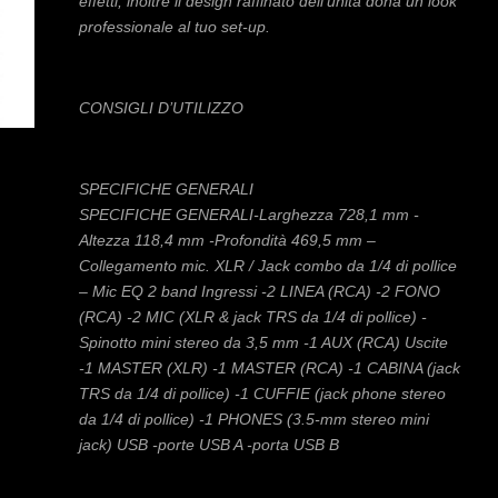
effetti, inoltre il design raffinato dell’unità dona un look
professionale al tuo set-up.
CONSIGLI D’UTILIZZO
SPECIFICHE GENERALI
SPECIFICHE GENERALI-Larghezza 728,1 mm -
Altezza 118,4 mm -Profondità 469,5 mm –
Collegamento mic. XLR / Jack combo da 1/4 di pollice
– Mic EQ 2 band Ingressi -2 LINEA (RCA) -2 FONO
(RCA) -2 MIC (XLR & jack TRS da 1/4 di pollice) -
Spinotto mini stereo da 3,5 mm -1 AUX (RCA) Uscite
-1 MASTER (XLR) -1 MASTER (RCA) -1 CABINA (jack
TRS da 1/4 di pollice) -1 CUFFIE (jack phone stereo
da 1/4 di pollice) -1 PHONES (3.5-mm stereo mini
jack) USB -porte USB A -porta USB B